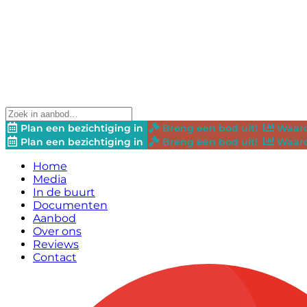
Plan een bezichtiging in
Breng een bod uit!
Waard
Plan een bezichtiging in
Breng een bod uit!
Waard
Home
Media
In de buurt
Documenten
Aanbod
Over ons
Reviews
Contact